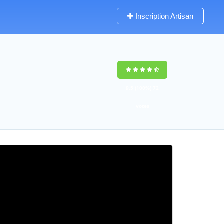
Inscription Artisan
9,5
(100%)
72
votes