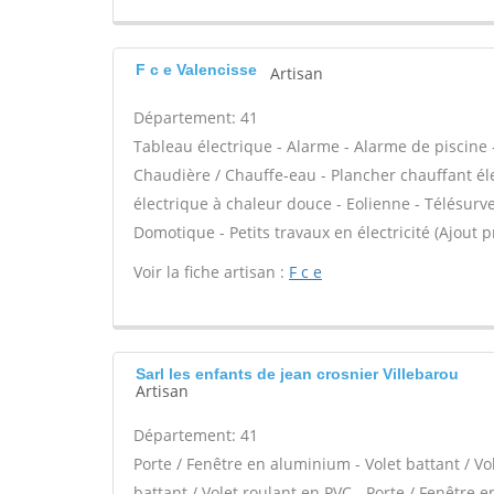
F c e Valencisse
Artisan
Département: 41
Tableau électrique - Alarme - Alarme de piscine -
Chaudière / Chauffe-eau - Plancher chauffant él
électrique à chaleur douce - Eolienne - Télésurvei
Domotique - Petits travaux en électricité (Ajout p
Voir la fiche artisan :
F c e
Sarl les enfants de jean crosnier Villebarou
Artisan
Département: 41
Porte / Fenêtre en aluminium - Volet battant / Vo
battant / Volet roulant en PVC - Porte / Fenêtre en