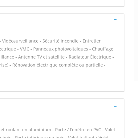
 Vidéosurveillance - Sécurité incendie - Entretien
ectrique - VMC - Panneaux photovoltaïques - Chauffage
llance - Antenne TV et satellite - Radiateur Électrique -
rise) - Rénovation électrique complète ou partielle -
let roulant en aluminium - Porte / Fenêtre en PVC - Volet
 bois - Porte intérieure en bois - Volet battant / Volet