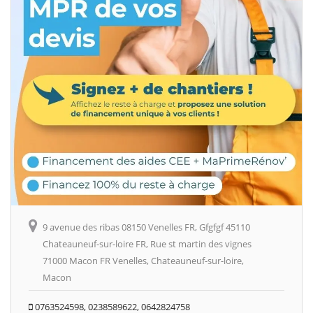
9 avenue des ribas 08150 Venelles FR, Gfgfgf 45110
Chateauneuf-sur-loire FR, Rue st martin des vignes
71000 Macon FR Venelles, Chateauneuf-sur-loire,
Macon
0763524598, 0238589622, 0642824758