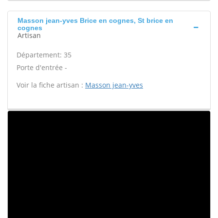
Masson jean-yves Brice en cognes, St brice en
cognes
Artisan
Département: 35
Porte d'entrée -
Voir la fiche artisan :
Masson jean-yves