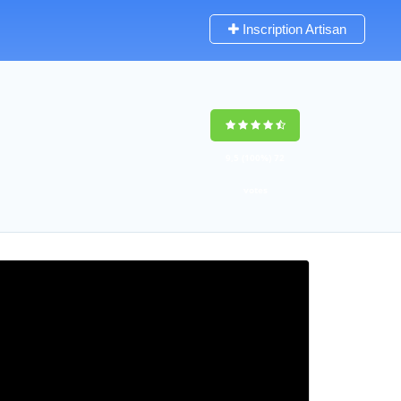
Inscription Artisan
9,5
(100%)
72
votes