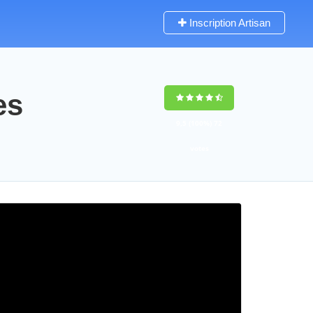
Inscription Artisan
es
9,5
(100%)
72
votes