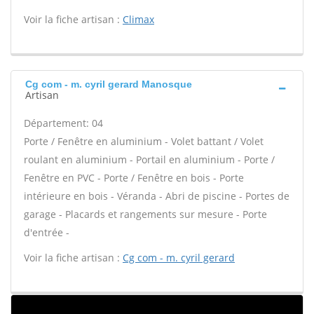
Voir la fiche artisan :
Climax
Cg com - m. cyril gerard Manosque
Artisan
Département: 04
Porte / Fenêtre en aluminium - Volet battant / Volet
roulant en aluminium - Portail en aluminium - Porte /
Fenêtre en PVC - Porte / Fenêtre en bois - Porte
intérieure en bois - Véranda - Abri de piscine - Portes de
garage - Placards et rangements sur mesure - Porte
d'entrée -
Voir la fiche artisan :
Cg com - m. cyril gerard