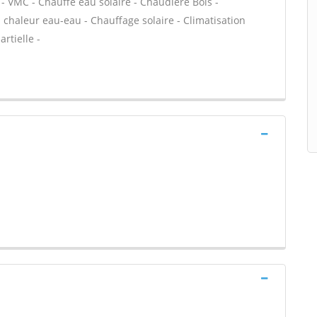
 - VMC - Chauffe eau solaire - Chaudière Bois -
chaleur eau-eau - Chauffage solaire - Climatisation
rtielle -