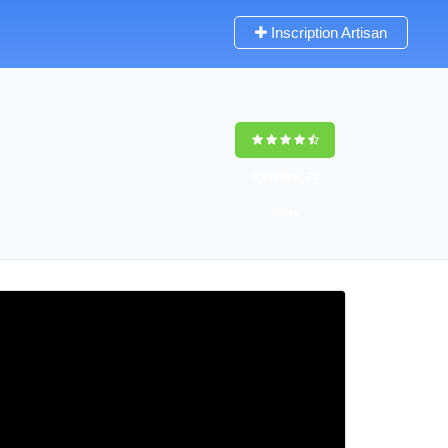
Inscription Artisan
9,5
(100%)
72
votes