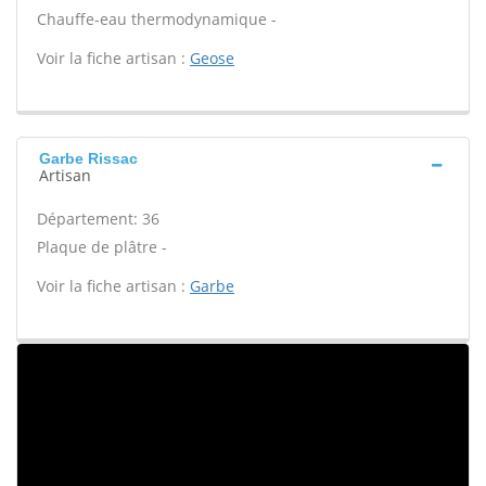
Chauffe-eau thermodynamique -
Voir la fiche artisan :
Geose
Garbe Rissac
Artisan
Département: 36
Plaque de plâtre -
Voir la fiche artisan :
Garbe