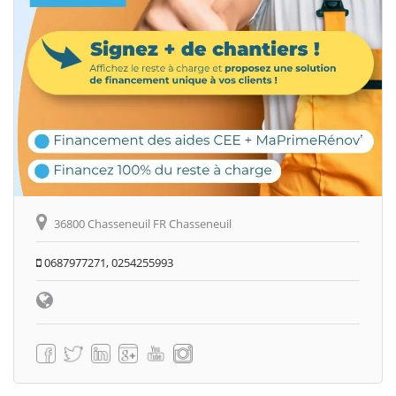
36800 Chasseneuil FR Chasseneuil
0687977271, 0254255993