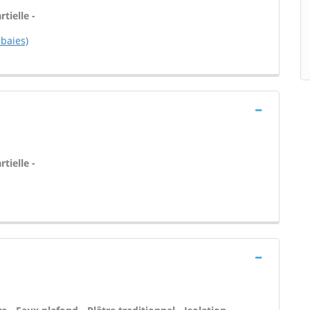
tielle -
 baies)
tielle -