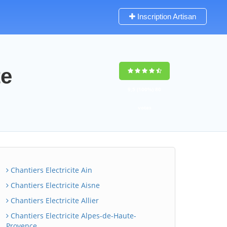
Inscription Artisan
te
9,5
(100%)
80
votes
Chantiers Electricite Ain
Chantiers Electricite Aisne
Chantiers Electricite Allier
Chantiers Electricite Alpes-de-Haute-
Provence