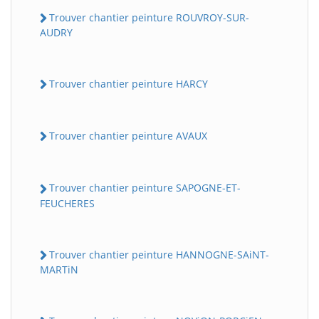
Trouver chantier peinture ROUVROY-SUR-
AUDRY
Trouver chantier peinture HARCY
Trouver chantier peinture AVAUX
BatiWebPro
B
Assistant en ligne
Trouver chantier peinture SAPOGNE-ET-
FEUCHERES
B
Trouver chantier peinture HANNOGNE-SAiNT-
MARTiN
BatiWebPro