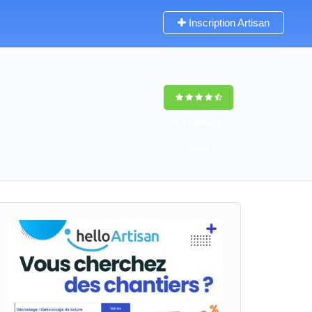
Inscription Artisan
9,5
(100%)
58
votes