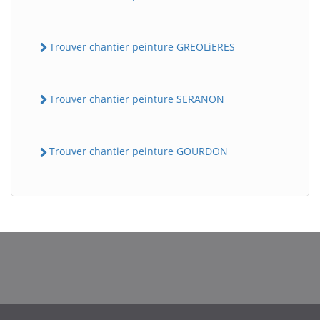
Trouver chantier peinture GREOLiERES
Trouver chantier peinture SERANON
Trouver chantier peinture GOURDON
BatiWebPro
B
Assistant en ligne
B
BatiWebPro