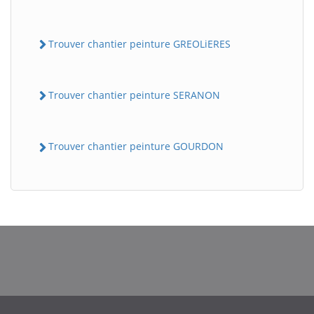
Trouver chantier peinture GREOLiERES
Trouver chantier peinture SERANON
Trouver chantier peinture GOURDON
BatiWebPro
B
Assistant en ligne
B
BatiWebPro