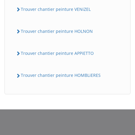
Trouver chantier peinture VENiZEL
Trouver chantier peinture HOLNON
Trouver chantier peinture APPiETTO
BatiWebPro
B
Trouver chantier peinture HOMBLiERES
Assistant en ligne
B
BatiWebPro