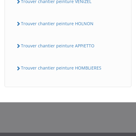
Trouver chantier peinture VENiZEL
Trouver chantier peinture HOLNON
Trouver chantier peinture APPiETTO
Trouver chantier peinture HOMBLiERES
BatiWebPro
B
Assistant en ligne
B
BatiWebPro