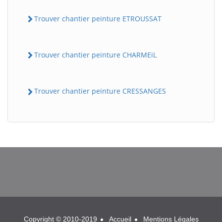
Trouver chantier peinture ETROUSSAT
Trouver chantier peinture CHARMEiL
Trouver chantier peinture CRESSANGES
BatiWebPro
B
Assistant en ligne
B
Copyright © 2010-2019
Accueil
Mentions Légales