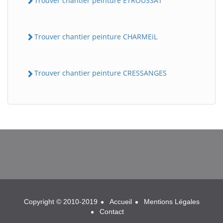
Trouver chantier peinture ETROUSSAT
Trouver chantier peinture CHARMEiL
Trouver chantier peinture CRESSANGES
BatiWebPro
B
Assistant en ligne
B
Copyright © 2010-2019
Accueil
Mentions Légales
Contact