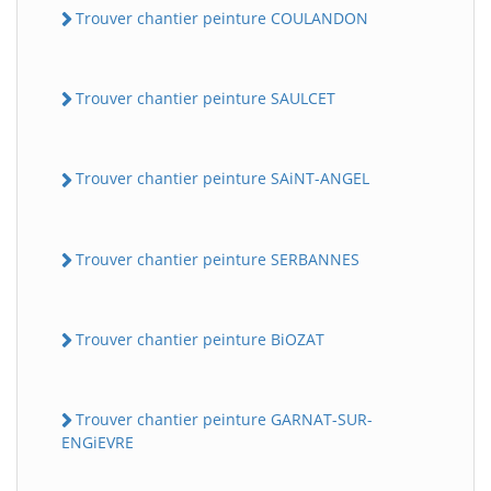
Trouver chantier peinture COULANDON
Trouver chantier peinture SAULCET
Trouver chantier peinture SAiNT-ANGEL
Trouver chantier peinture SERBANNES
BatiWebPro
B
Assistant en ligne
Trouver chantier peinture BiOZAT
B
Trouver chantier peinture GARNAT-SUR-
ENGiEVRE
BatiWebPro