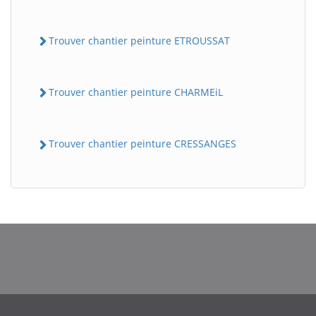
Trouver chantier peinture ETROUSSAT
Trouver chantier peinture CHARMEiL
Trouver chantier peinture CRESSANGES
BatiWebPro
B
Assistant en ligne
B
BatiWebPro