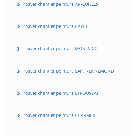
Trouver chantier peinture ARFEUiLLES
Trouver chantier peinture BAYET
Trouver chantier peinture MONTViCQ
Trouver chantier peinture SAiNT-ENNEMOND
BatiWebPro
B
Assistant en ligne
Trouver chantier peinture ETROUSSAT
B
Trouver chantier peinture CHARMEiL
BatiWebPro