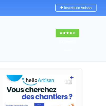
Inscription Artisan
9,5
(100%)
56
votes