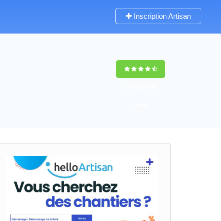
Inscription Artisan
9,5
(100%)
60
votes