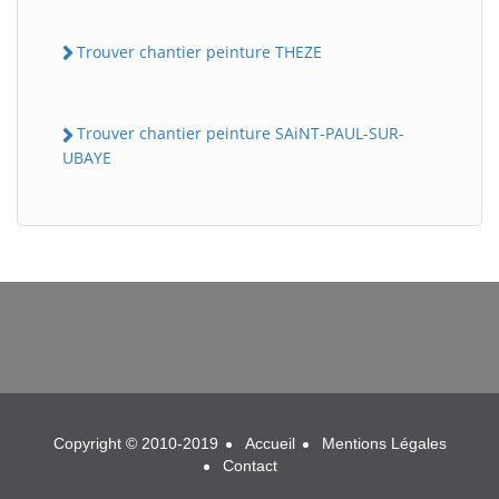
Trouver chantier peinture THEZE
Trouver chantier peinture SAiNT-PAUL-SUR-
UBAYE
BatiWebPro
B
Assistant en ligne
B
Copyright © 2010-2019
Accueil
Mentions Légales
Contact
BatiWebPro