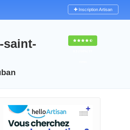
Inscription Artisan
-saint-
9,5
(100%)
77
votes
auban