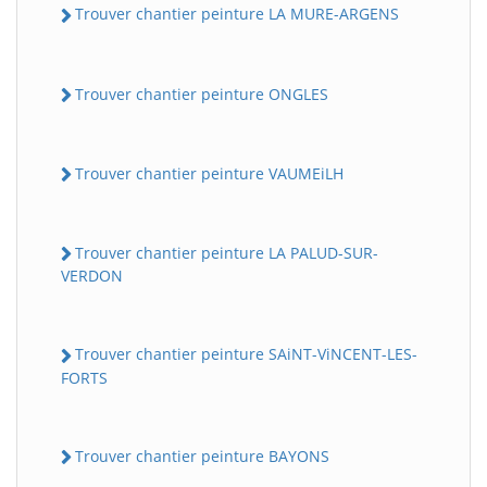
Trouver chantier peinture LA MURE-ARGENS
Trouver chantier peinture ONGLES
Trouver chantier peinture VAUMEiLH
Trouver chantier peinture LA PALUD-SUR-
BatiWebPro
B
VERDON
Assistant en ligne
B
Trouver chantier peinture SAiNT-ViNCENT-LES-
FORTS
Trouver chantier peinture BAYONS
BatiWebPro