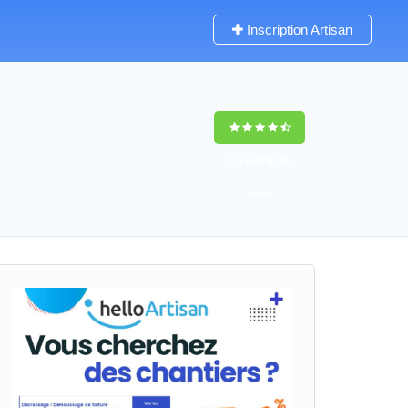
Inscription Artisan
9,5
(100%)
58
votes