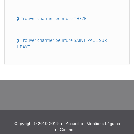
Trouver chantier peinture THEZE
Trouver chantier peinture SAiNT-PAUL-SUR-
UBAYE
BatiWebPro
B
Assistant en ligne
B
Copyright © 2010-2019
Accueil
Mentions Légales
Contact
BatiWebPro