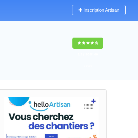
Inscription Artisan
9,5
(100%)
60
votes