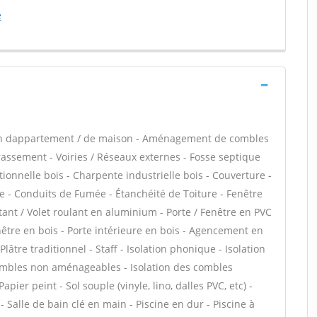
e
ion dappartement / de maison - Aménagement de combles
rassement - Voiries / Réseaux externes - Fosse septique
ionnelle bois - Charpente industrielle bois - Couverture -
e - Conduits de Fumée - Étanchéité de Toiture - Fenêtre
ttant / Volet roulant en aluminium - Porte / Fenêtre en PVC
enêtre en bois - Porte intérieure en bois - Agencement en
Plâtre traditionnel - Staff - Isolation phonique - Isolation
combles non aménageables - Isolation des combles
ier peint - Sol souple (vinyle, lino, dalles PVC, etc) -
- Salle de bain clé en main - Piscine en dur - Piscine à