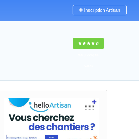
Inscription Artisan
9,5
(100%)
58
votes