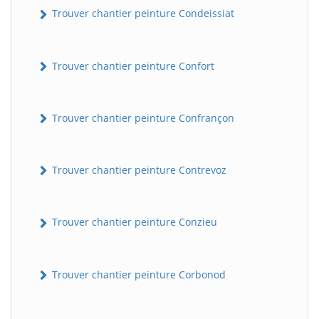
Trouver chantier peinture Condeissiat
Trouver chantier peinture Confort
Trouver chantier peinture Confrançon
Trouver chantier peinture Contrevoz
BatiWebPro
B
Assistant en ligne
Trouver chantier peinture Conzieu
B
Trouver chantier peinture Corbonod
BatiWebPro