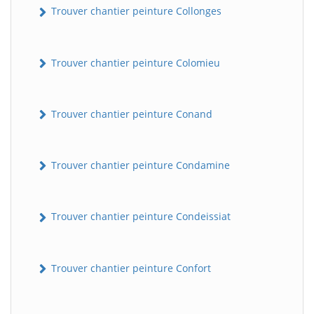
Trouver chantier peinture Collonges
Trouver chantier peinture Colomieu
Trouver chantier peinture Conand
Trouver chantier peinture Condamine
BatiWebPro
B
Assistant en ligne
Trouver chantier peinture Condeissiat
B
Trouver chantier peinture Confort
BatiWebPro