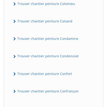
Trouver chantier peinture Colomieu
Trouver chantier peinture Conand
Trouver chantier peinture Condamine
Trouver chantier peinture Condeissiat
BatiWebPro
B
Assistant en ligne
Trouver chantier peinture Confort
B
Trouver chantier peinture Confrançon
BatiWebPro