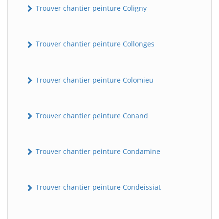
Trouver chantier peinture Coligny
Trouver chantier peinture Collonges
Trouver chantier peinture Colomieu
Trouver chantier peinture Conand
BatiWebPro
B
Assistant en ligne
Trouver chantier peinture Condamine
B
Trouver chantier peinture Condeissiat
BatiWebPro