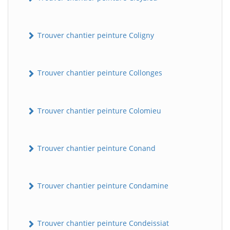
Trouver chantier peinture Coligny
Trouver chantier peinture Collonges
Trouver chantier peinture Colomieu
BatiWebPro
B
Assistant en ligne
Trouver chantier peinture Conand
B
Trouver chantier peinture Condamine
Trouver chantier peinture Condeissiat
BatiWebPro