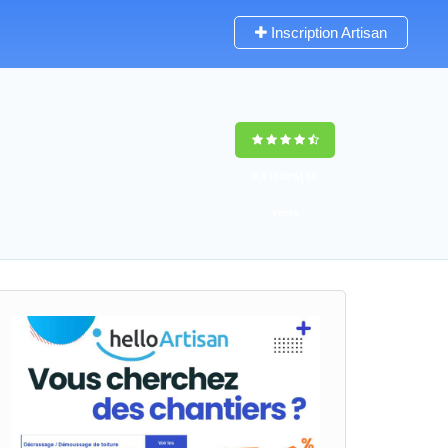
Inscription Artisan
9,5
(100%)
60
votes