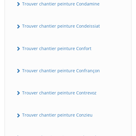
Trouver chantier peinture Condamine
Trouver chantier peinture Condeissiat
Trouver chantier peinture Confort
Trouver chantier peinture Confrançon
BatiWebPro
B
Assistant en ligne
Trouver chantier peinture Contrevoz
B
Trouver chantier peinture Conzieu
BatiWebPro