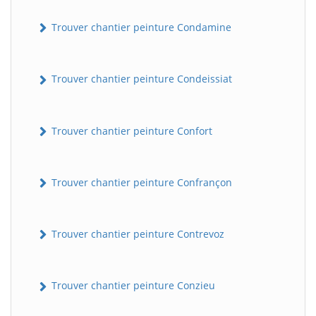
Trouver chantier peinture Condamine
Trouver chantier peinture Condeissiat
Trouver chantier peinture Confort
BatiWebPro
B
Trouver chantier peinture Confrançon
Assistant en ligne
B
Trouver chantier peinture Contrevoz
Trouver chantier peinture Conzieu
BatiWebPro