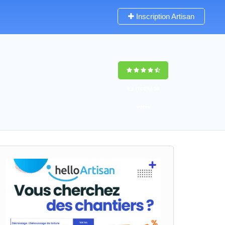
Inscription Artisan
9,5
(100%)
58
votes