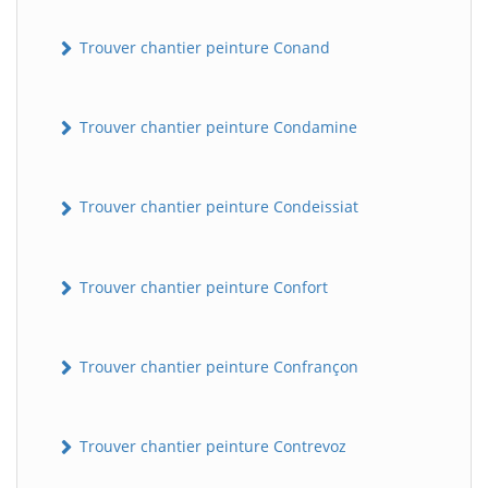
Trouver chantier peinture Conand
Trouver chantier peinture Condamine
Trouver chantier peinture Condeissiat
BatiWebPro
B
Assistant en ligne
Trouver chantier peinture Confort
B
Trouver chantier peinture Confrançon
Trouver chantier peinture Contrevoz
BatiWebPro