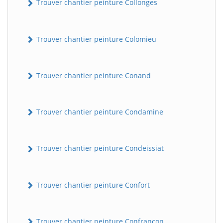
Trouver chantier peinture Collonges
Trouver chantier peinture Colomieu
Trouver chantier peinture Conand
Trouver chantier peinture Condamine
BatiWebPro
B
Assistant en ligne
Trouver chantier peinture Condeissiat
B
Trouver chantier peinture Confort
BatiWebPro
Trouver chantier peinture Confrançon