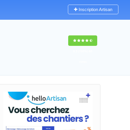
Inscription Artisan
9,5
(100%)
60
votes