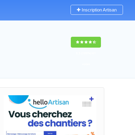
Inscription Artisan
9,5
(100%)
61
votes