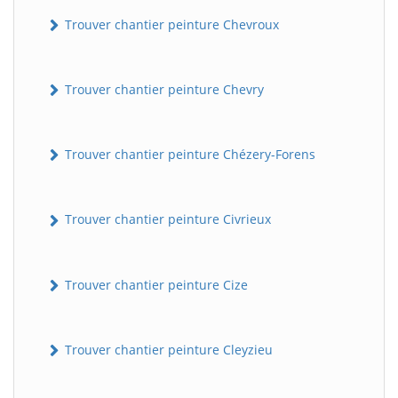
Trouver chantier peinture Chevroux
Trouver chantier peinture Chevry
Trouver chantier peinture Chézery-Forens
BatiWebPro
B
Trouver chantier peinture Civrieux
Assistant en ligne
B
Trouver chantier peinture Cize
Trouver chantier peinture Cleyzieu
BatiWebPro