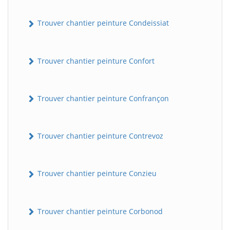
Trouver chantier peinture Condeissiat
Trouver chantier peinture Confort
Trouver chantier peinture Confrançon
BatiWebPro
B
Assistant en ligne
Trouver chantier peinture Contrevoz
B
Trouver chantier peinture Conzieu
Trouver chantier peinture Corbonod
BatiWebPro