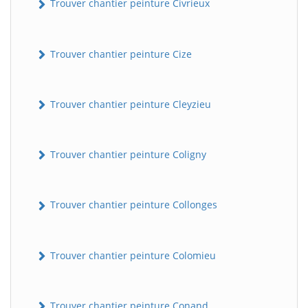
Trouver chantier peinture Civrieux
Trouver chantier peinture Cize
Trouver chantier peinture Cleyzieu
Trouver chantier peinture Coligny
BatiWebPro
B
Assistant en ligne
Trouver chantier peinture Collonges
B
Trouver chantier peinture Colomieu
BatiWebPro
Trouver chantier peinture Conand