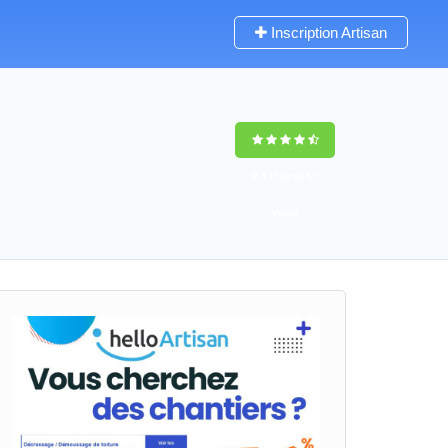
Inscription Artisan
9,5
(100%)
57
votes