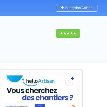
Inscription Artisan
9,5
(100%)
58
votes