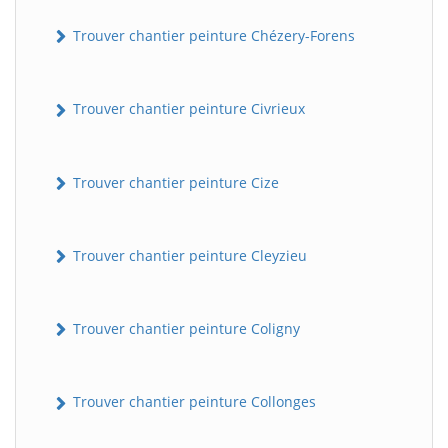
Trouver chantier peinture Chézery-Forens
Trouver chantier peinture Civrieux
Trouver chantier peinture Cize
BatiWebPro
B
Trouver chantier peinture Cleyzieu
Assistant en ligne
B
Trouver chantier peinture Coligny
Trouver chantier peinture Collonges
BatiWebPro