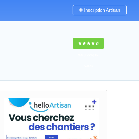
Inscription Artisan
9,5
(100%)
62
votes