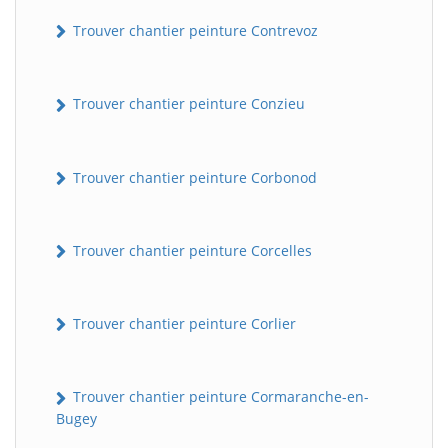
Trouver chantier peinture Contrevoz
Trouver chantier peinture Conzieu
Trouver chantier peinture Corbonod
BatiWebPro
B
Trouver chantier peinture Corcelles
Assistant en ligne
B
Trouver chantier peinture Corlier
Trouver chantier peinture Cormaranche-en-
Bugey
BatiWebPro